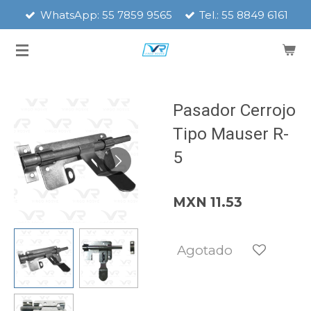
WhatsApp: 55 7859 9565
Tel.: 55 8849 6161
Ir
al
contenido
principal
Pasador Cerrojo
Tipo Mauser R-
5
MXN 11.53
Agotado