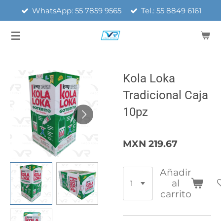
WhatsApp: 55 7859 9565
Tel.: 55 8849 6161
Ir
al
contenido
principal
Kola Loka
Tradicional Caja
10pz
MXN 219.67
Añadir
al
carrito