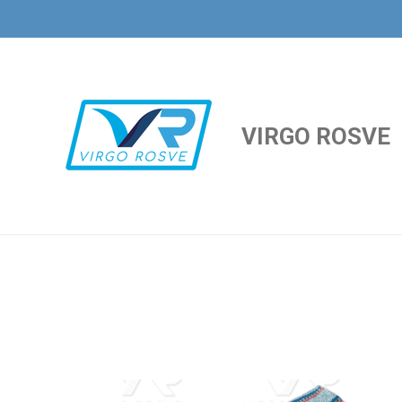
Ir
al
contenido
principal
VIRGO ROSVE