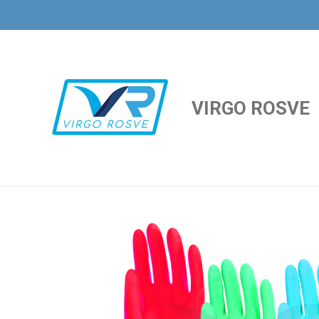
Ir
al
contenido
principal
VIRGO ROSVE