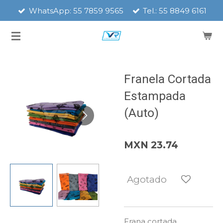
WhatsApp: 55 7859 9565
Tel.: 55 8849 6161
Ir
al
contenido
principal
Franela Cortada
Estampada
(Auto)
MXN 23.74
Agotado
Frana cortada