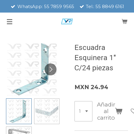
WhatsApp: 55 7859 9565
Tel.: 55 8849 6161
Ir
al
contenido
principal
Escuadra
Esquinera 1"
C/24 piezas
MXN 24.94
Añadir
al
carrito