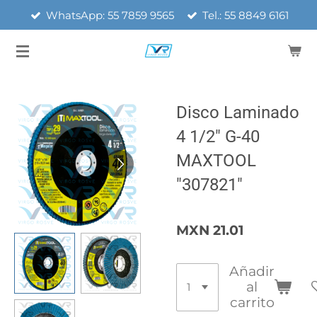
WhatsApp: 55 7859 9565
Tel.: 55 8849 6161
Ir
al
contenido
principal
Disco Laminado
4 1/2" G-40
MAXTOOL
"307821"
MXN 21.01
Añadir
al
carrito