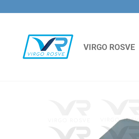
Ir
al
contenido
principal
VIRGO ROSVE