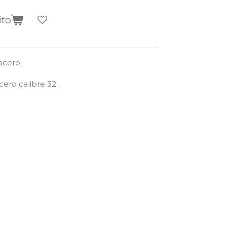
ito
acero.
ero calibre 32.