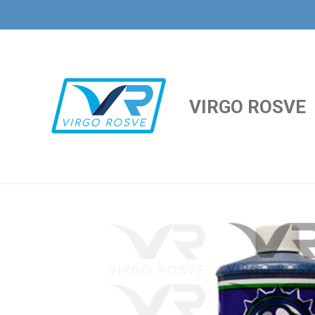
Ir
al
contenido
principal
VIRGO ROSVE