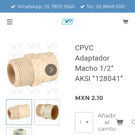
WhatsApp: 55 7859 9565
Tel.: 55 8849 6161
Ir
al
contenido
principal
CPVC
Adaptador
Macho 1/2"
AKSI "128041"
MXN 2.10
Añadir
al
carrito