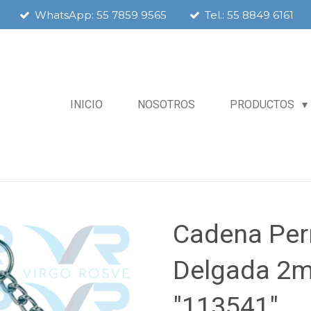
WhatsApp: 55 7859 9565
Tel.: 55 8849 6161
INICIO
NOSOTROS
PRODUCTOS
Cadena Per
Delgada 2
"113541"