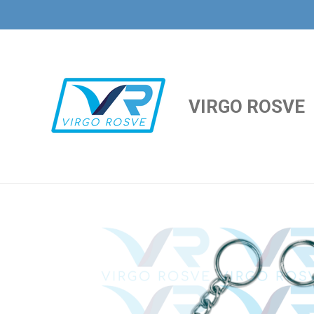
Ir
al
contenido
principal
VIRGO ROSVE