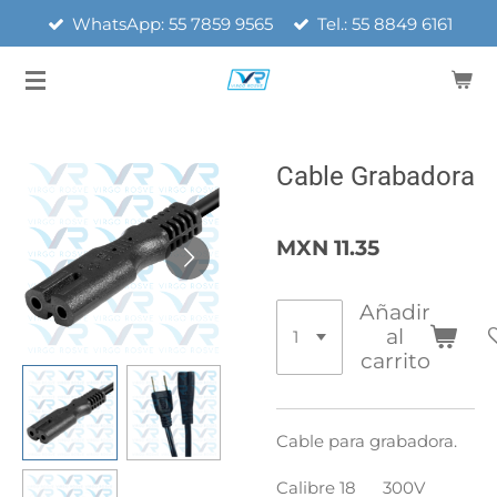
WhatsApp: 55 7859 9565
Tel.: 55 8849 6161
Ir
al
contenido
principal
Cable Grabadora
MXN 11.35
Añadir
al
carrito
Cable para grabadora.
Calibre 18 300V