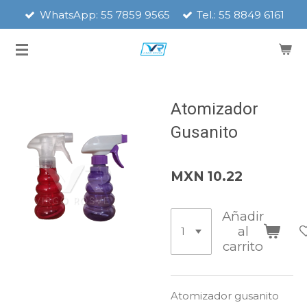
WhatsApp: 55 7859 9565
Tel.: 55 8849 6161
Ir
al
contenido
principal
Atomizador
Gusanito
MXN 10.22
Añadir
al
carrito
Atomizador gusanito