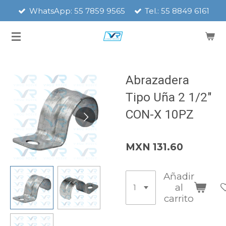
WhatsApp: 55 7859 9565
Tel.: 55 8849 6161
Ir
al
contenido
principal
Abrazadera
Tipo Uña 2 1/2"
CON-X 10PZ
MXN 131.60
Añadir
al
carrito